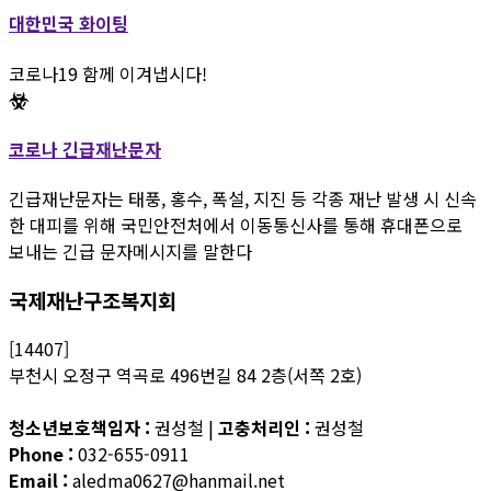
대한민국 화이팅
코로나19 함께 이겨냅시다!
코로나 긴급재난문자
긴급재난문자는 태풍, 홍수, 폭설, 지진 등 각종 재난 발생 시 신속
한 대피를 위해 국민안전처에서 이동통신사를 통해 휴대폰으로
보내는 긴급 문자메시지를 말한다
국제재난구조복지회
[14407]
부천시 오정구 역곡로 496번길 84 2층(서쪽 2호)
청소년보호책임자 :
권성철 |
고충처리인 :
권성철
Phone :
032-655-0911
Email :
aledma0627@hanmail.net