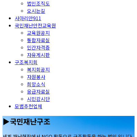
법인조직도
오시는길
사마리안911
국민재난안전교육원
교육원공지
통합자료실
민간자격증
자유게시판
구조복지회
복지회공지
자원봉사
희망소식
응급자료실
시민감시단
모범추천업체
▶국민재난구조
세계 재난현장에서 NGO 활동으로 구조활동을 하는 법인 입니다.