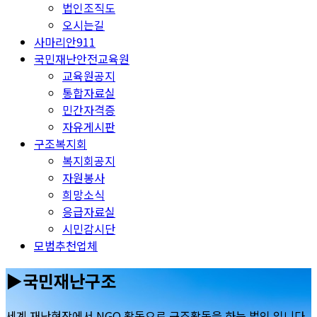
법인조직도
오시는길
사마리안911
국민재난안전교육원
교육원공지
통합자료실
민간자격증
자유게시판
구조복지회
복지회공지
자원봉사
희망소식
응급자료실
시민감시단
모범추천업체
▶국민재난구조
세계 재난현장에서 NGO 활동으로 구조활동을 하는 법인 입니다.